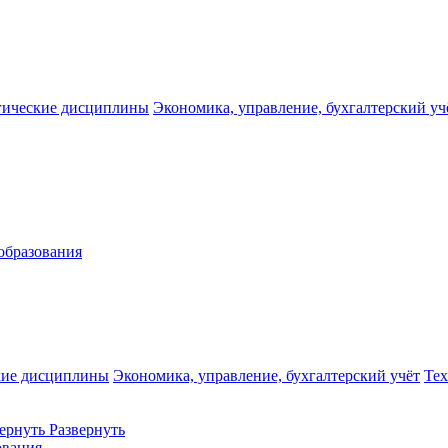
гические дисциплины
Экономика, управление, бухгалтерский уч
образования
кие дисциплины
Экономика, управление, бухгалтерский учёт
Те
ернуть
Развернуть
ования