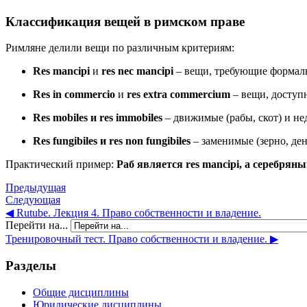
Классификация вещей в римском праве
Римляне делили вещи по различным критериям:
Res mancipi
и
res nec mancipi
– вещи, требующие формально
Res in commercio
и
res extra commercium
– вещи, доступн
Res mobiles и res immobiles
– движимые (рабы, скот) и не
Res fungibiles и res non fungibiles
– заменимые (зерно, ден
Практический пример:
Раб является res mancipi, а серебряны
Предыдущая
Следующая
◀︎ Rutube. Лекция 4. Право собственности и владение.
Перейти на...
Тренировочный тест. Право собственности и владение. ▶︎
Разделы
Общие дисциплины
Юридические дисциплины