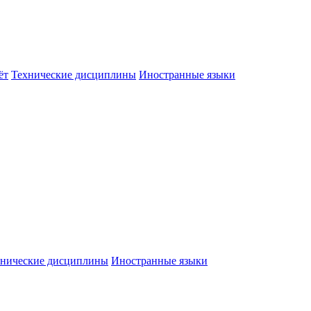
ёт
Технические дисциплины
Иностранные языки
хнические дисциплины
Иностранные языки