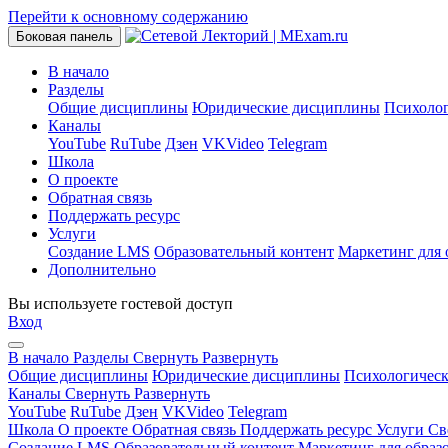
Перейти к основному содержанию
Боковая панель
В начало
Разделы
Общие дисциплины
Юридические дисциплины
Психоло
Каналы
YouTube
RuTube
Дзен
VKVideo
Telegram
Школа
О проекте
Обратная связь
Поддержать ресурс
Услуги
Создание LMS
Образовательный контент
Маркетинг для 
Дополнительно
Вы используете гостевой доступ
Вход
В начало
Разделы
Свернуть
Развернуть
Общие дисциплины
Юридические дисциплины
Психологичес
Каналы
Свернуть
Развернуть
YouTube
RuTube
Дзен
VKVideo
Telegram
Школа
О проекте
Обратная связь
Поддержать ресурс
Услуги
Св
Создание LMS
Образовательный контент
Маркетинг для образ