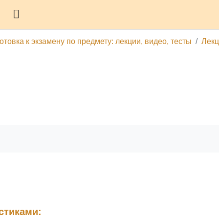
Боковая панель
товка к экзамену по предмету: лекции, видео, тесты
Лекц
гу
Печатать эту главу
стиками: