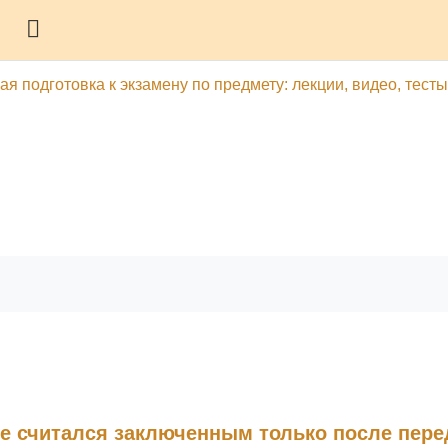
Боковая панель
я подготовка к экзамену по предмету: лекции, видео, тесты
гу
Печатать эту главу
аве считался заключенным только после пере