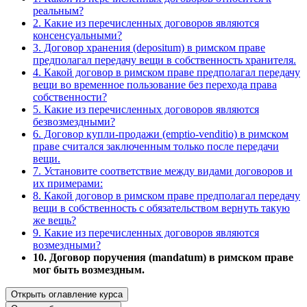
реальным?
2. Какие из перечисленных договоров являются
консенсуальными?
3. Договор хранения (depositum) в римском праве
предполагал передачу вещи в собственность хранителя.
4. Какой договор в римском праве предполагал передачу
вещи во временное пользование без перехода права
собственности?
5. Какие из перечисленных договоров являются
безвозмездными?
6. Договор купли-продажи (emptio-venditio) в римском
праве считался заключенным только после передачи
вещи.
7. Установите соответствие между видами договоров и
их примерами:
8. Какой договор в римском праве предполагал передачу
вещи в собственность с обязательством вернуть такую
же вещь?
9. Какие из перечисленных договоров являются
возмездными?
10. Договор поручения (mandatum) в римском праве
мог быть возмездным.
Открыть оглавление курса