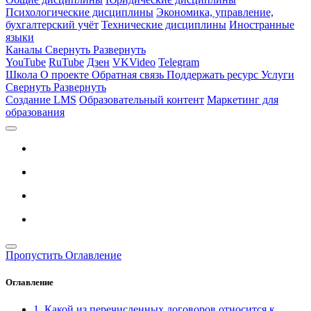
Психологические дисциплины
Экономика, управление,
бухгалтерский учёт
Технические дисциплины
Иностранные
языки
Каналы
Свернуть
Развернуть
YouTube
RuTube
Дзен
VKVideo
Telegram
Школа
О проекте
Обратная связь
Поддержать ресурс
Услуги
Свернуть
Развернуть
Создание LMS
Образовательный контент
Маркетинг для
образования
Пропустить Оглавление
Оглавление
1. Какой из перечисленных договоров относится к