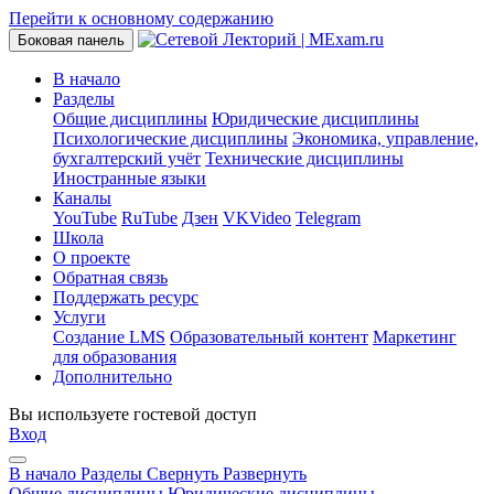
Перейти к основному содержанию
Боковая панель
В начало
Разделы
Общие дисциплины
Юридические дисциплины
Психологические дисциплины
Экономика, управление,
бухгалтерский учёт
Технические дисциплины
Иностранные языки
Каналы
YouTube
RuTube
Дзен
VKVideo
Telegram
Школа
О проекте
Обратная связь
Поддержать ресурс
Услуги
Создание LMS
Образовательный контент
Маркетинг
для образования
Дополнительно
Вы используете гостевой доступ
Вход
В начало
Разделы
Свернуть
Развернуть
Общие дисциплины
Юридические дисциплины