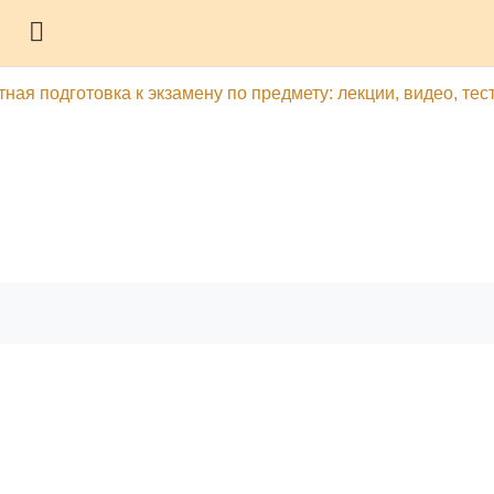
Боковая панель
ная подготовка к экзамену по предмету: лекции, видео, тес
гу
Печатать эту главу