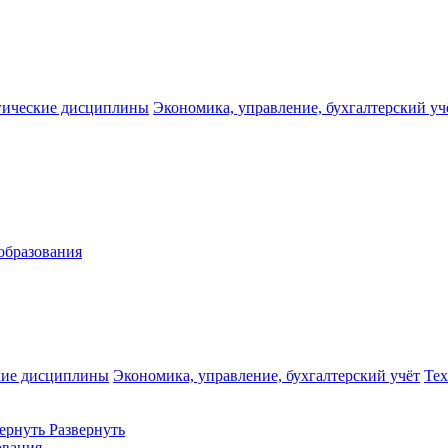
гические дисциплины
Экономика, управление, бухгалтерский уч
образования
кие дисциплины
Экономика, управление, бухгалтерский учёт
Те
ернуть
Развернуть
ования