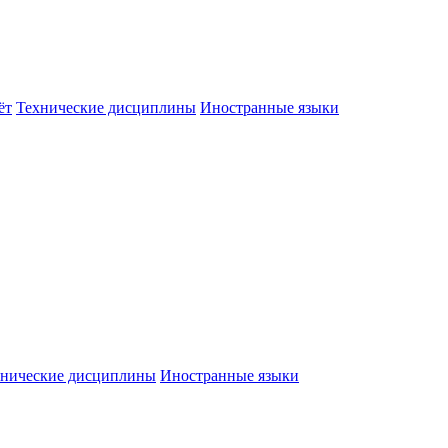
ёт
Технические дисциплины
Иностранные языки
хнические дисциплины
Иностранные языки