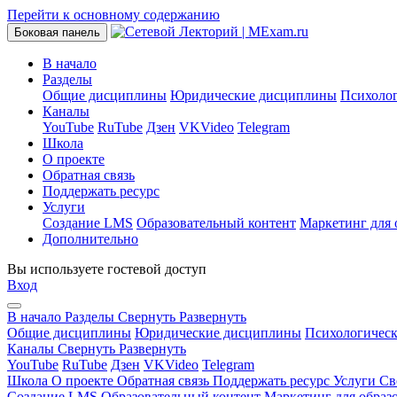
Перейти к основному содержанию
Боковая панель
В начало
Разделы
Общие дисциплины
Юридические дисциплины
Психоло
Каналы
YouTube
RuTube
Дзен
VKVideo
Telegram
Школа
О проекте
Обратная связь
Поддержать ресурс
Услуги
Создание LMS
Образовательный контент
Маркетинг для 
Дополнительно
Вы используете гостевой доступ
Вход
В начало
Разделы
Свернуть
Развернуть
Общие дисциплины
Юридические дисциплины
Психологичес
Каналы
Свернуть
Развернуть
YouTube
RuTube
Дзен
VKVideo
Telegram
Школа
О проекте
Обратная связь
Поддержать ресурс
Услуги
Св
Создание LMS
Образовательный контент
Маркетинг для образ