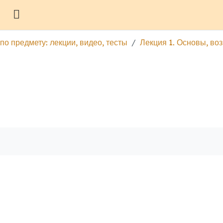
Боковая панель
по предмету: лекции, видео, тесты
Лекция 1. Основы, воз
гу
Печатать эту главу