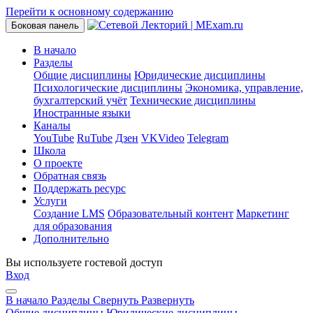
Перейти к основному содержанию
Боковая панель
В начало
Разделы
Общие дисциплины
Юридические дисциплины
Психологические дисциплины
Экономика, управление,
бухгалтерский учёт
Технические дисциплины
Иностранные языки
Каналы
YouTube
RuTube
Дзен
VKVideo
Telegram
Школа
О проекте
Обратная связь
Поддержать ресурс
Услуги
Создание LMS
Образовательный контент
Маркетинг
для образования
Дополнительно
Вы используете гостевой доступ
Вход
В начало
Разделы
Свернуть
Развернуть
Общие дисциплины
Юридические дисциплины