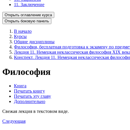
11. Заключение
Открыть оглавление курса
Открыть боковую панель
В начало
Курсы
Общие дисциплины
Философия, бесплатная подготовка к экзамену по предмет
Лекция 11. Немецкая неклассическая философия XIX века
Конспект. Лекция 11. Немецкая неклассическая философи
Философия
Книга
Печатать книгу
Печатать эту главу
Дополнительно
Свежая лекция в текстовом виде.
Следующая