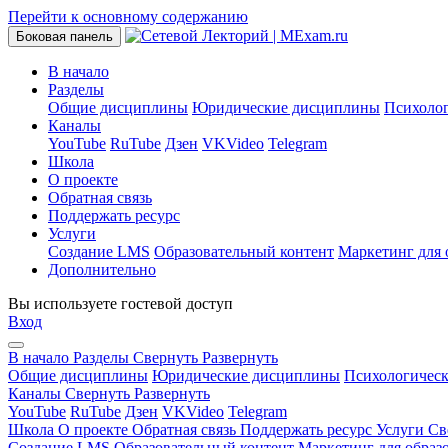
Перейти к основному содержанию
Боковая панель
В начало
Разделы
Общие дисциплины
Юридические дисциплины
Психоло
Каналы
YouTube
RuTube
Дзен
VKVideo
Telegram
Школа
О проекте
Обратная связь
Поддержать ресурс
Услуги
Создание LMS
Образовательный контент
Маркетинг для 
Дополнительно
Вы используете гостевой доступ
Вход
В начало
Разделы
Свернуть
Развернуть
Общие дисциплины
Юридические дисциплины
Психологичес
Каналы
Свернуть
Развернуть
YouTube
RuTube
Дзен
VKVideo
Telegram
Школа
О проекте
Обратная связь
Поддержать ресурс
Услуги
Св
Создание LMS
Образовательный контент
Маркетинг для образ