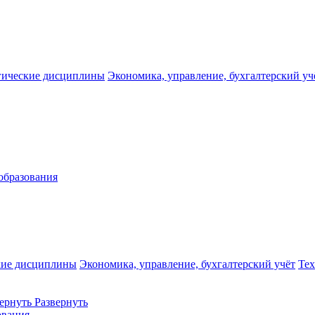
гические дисциплины
Экономика, управление, бухгалтерский уч
образования
кие дисциплины
Экономика, управление, бухгалтерский учёт
Те
ернуть
Развернуть
ования