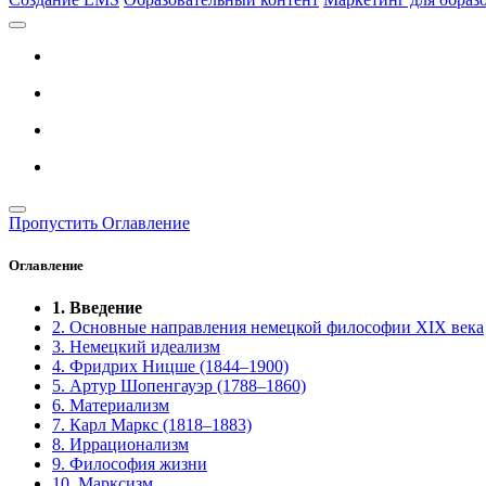
Пропустить Оглавление
Оглавление
1. Введение
2. Основные направления немецкой философии XIX века
3. Немецкий идеализм
4. Фридрих Ницше (1844–1900)
5. Артур Шопенгауэр (1788–1860)
6. Материализм
7. Карл Маркс (1818–1883)
8. Иррационализм
9. Философия жизни
10. Марксизм