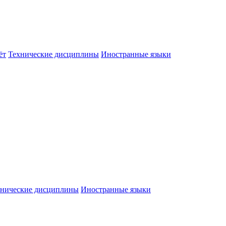
ёт
Технические дисциплины
Иностранные языки
хнические дисциплины
Иностранные языки