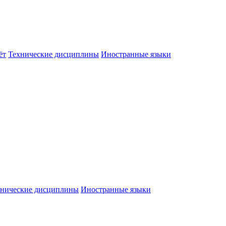
ёт
Технические дисциплины
Иностранные языки
хнические дисциплины
Иностранные языки