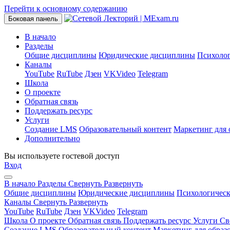
Перейти к основному содержанию
Боковая панель
В начало
Разделы
Общие дисциплины
Юридические дисциплины
Психоло
Каналы
YouTube
RuTube
Дзен
VKVideo
Telegram
Школа
О проекте
Обратная связь
Поддержать ресурс
Услуги
Создание LMS
Образовательный контент
Маркетинг для 
Дополнительно
Вы используете гостевой доступ
Вход
В начало
Разделы
Свернуть
Развернуть
Общие дисциплины
Юридические дисциплины
Психологичес
Каналы
Свернуть
Развернуть
YouTube
RuTube
Дзен
VKVideo
Telegram
Школа
О проекте
Обратная связь
Поддержать ресурс
Услуги
Св
Создание LMS
Образовательный контент
Маркетинг для образ