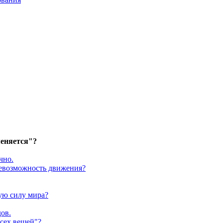
меняется"?
чно.
 невозможность движения?
щую силу мира?
ов.
всех вещей"?