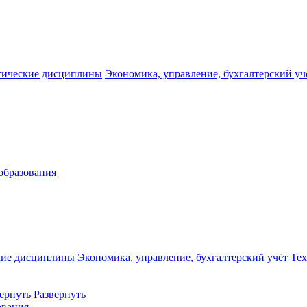
гические дисциплины
Экономика, управление, бухгалтерский уч
образования
кие дисциплины
Экономика, управление, бухгалтерский учёт
Те
ернуть
Развернуть
ования