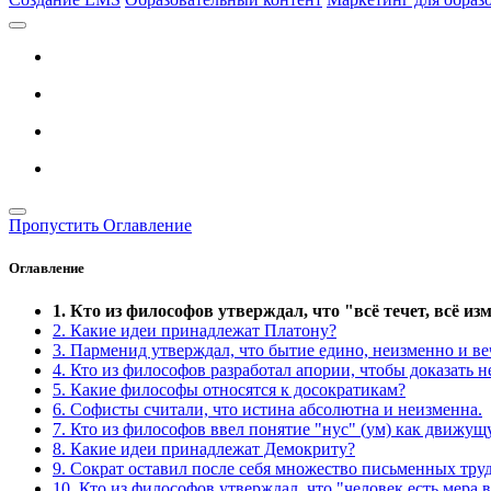
Пропустить Оглавление
Оглавление
1. Кто из философов утверждал, что "всё течет, всё из
2. Какие идеи принадлежат Платону?
3. Парменид утверждал, что бытие едино, неизменно и ве
4. Кто из философов разработал апории, чтобы доказать
5. Какие философы относятся к досократикам?
6. Софисты считали, что истина абсолютна и неизменна.
7. Кто из философов ввел понятие "нус" (ум) как движу
8. Какие идеи принадлежат Демокриту?
9. Сократ оставил после себя множество письменных труд
10. Кто из философов утверждал, что "человек есть мера 