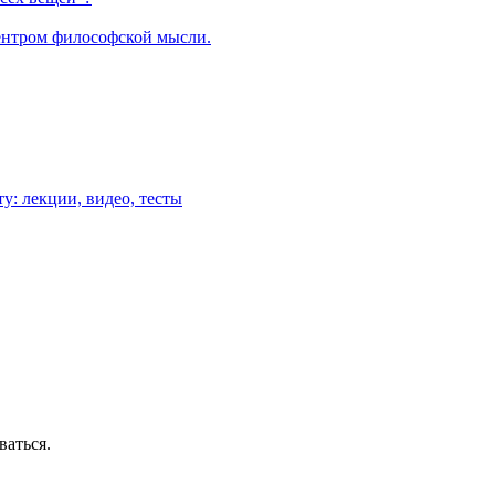
центром философской мысли.
у: лекции, видео, тесты
ваться.