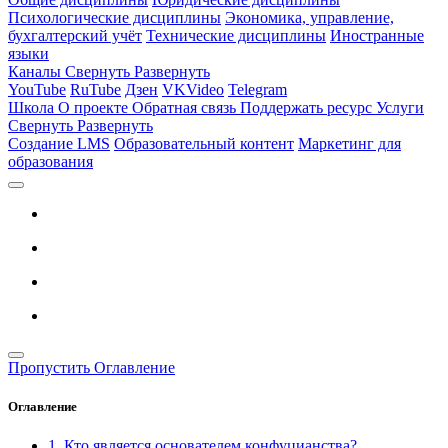
Психологические дисциплины
Экономика, управление,
бухгалтерский учёт
Технические дисциплины
Иностранные
языки
Каналы
Свернуть
Развернуть
YouTube
RuTube
Дзен
VKVideo
Telegram
Школа
О проекте
Обратная связь
Поддержать ресурс
Услуги
Свернуть
Развернуть
Создание LMS
Образовательный контент
Маркетинг для
образования
Пропустить Оглавление
Оглавление
1. Кто является основателем конфуцианства?