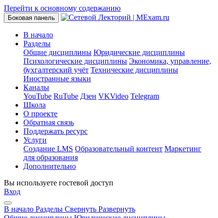
Перейти к основному содержанию
Боковая панель
В начало
Разделы
Общие дисциплины
Юридические дисциплины
Психологические дисциплины
Экономика, управление,
бухгалтерский учёт
Технические дисциплины
Иностранные языки
Каналы
YouTube
RuTube
Дзен
VKVideo
Telegram
Школа
О проекте
Обратная связь
Поддержать ресурс
Услуги
Создание LMS
Образовательный контент
Маркетинг
для образования
Дополнительно
Вы используете гостевой доступ
Вход
В начало
Разделы
Свернуть
Развернуть
Общие дисциплины
Юридические дисциплины