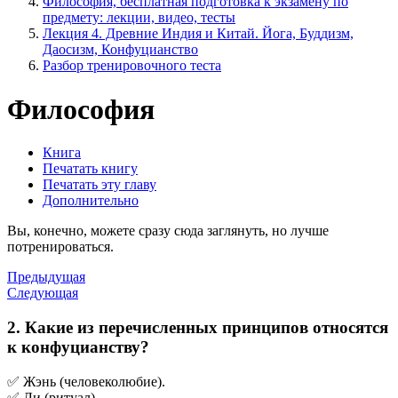
Философия, бесплатная подготовка к экзамену по
предмету: лекции, видео, тесты
Лекция 4. Древние Индия и Китай. Йога, Буддизм,
Даосизм, Конфуцианство
Разбор тренировочного теста
Философия
Книга
Печатать книгу
Печатать эту главу
Дополнительно
Вы, конечно, можете сразу сюда заглянуть, но лучше
потренироваться.
Предыдущая
Следующая
2. Какие из перечисленных принципов относятся
к конфуцианству?
✅ Жэнь (человеколюбие).
✅ Ли (ритуал).