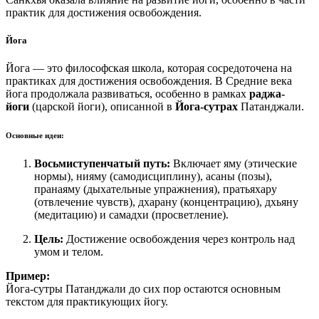
практик для достижения освобождения.
Йога
Йога — это философская школа, которая сосредоточена на
практиках для достижения освобождения. В Средние века
йога продолжала развиваться, особенно в рамках
раджа-
йоги
(царской йоги), описанной в
Йога-сутрах
Патанджали.
Основные идеи:
Восьмиступенчатый путь:
Включает яму (этические
нормы), нияму (самодисциплину), асаны (позы),
пранаяму (дыхательные упражнения), пратьяхару
(отвлечение чувств), дхарану (концентрацию), дхьяну
(медитацию) и самадхи (просветление).
Цель:
Достижение освобождения через контроль над
умом и телом.
Пример:
Йога-сутры Патанджали до сих пор остаются основным
текстом для практикующих йогу.