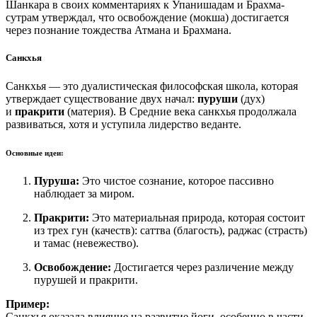
Шанкара в своих комментариях к Упанишадам и Брахма-
сутрам утверждал, что освобождение (мокша) достигается
через познание тождества Атмана и Брахмана.
Санкхья
Санкхья — это дуалистическая философская школа, которая
утверждает существование двух начал:
пуруши
(дух)
и
пракрити
(материя). В Средние века санкхья продолжала
развиваться, хотя и уступила лидерство веданте.
Основные идеи:
Пуруша:
Это чистое сознание, которое пассивно
наблюдает за миром.
Пракрити:
Это материальная природа, которая состоит
из трех гун (качеств): саттва (благость), раджас (страсть)
и тамас (невежество).
Освобождение:
Достигается через различение между
пурушей и пракрити.
Пример:
Санкхья оказала влияние на развитие йоги, особенно в части