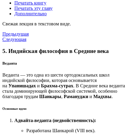
Печатать книгу
Печатать эту главу
Дополнительно
Свежая лекция в текстовом виде.
Предыдущая
Следующая
5. Индийская философия в Средние века
Веданта
Веданта — это одна из шести ортодоксальных школ
индийской философии, которая основывается
на
Упанишадах
и
Брахма-сутрах
. В Средние века веданта
стала доминирующей философской системой, особенно
благодаря трудам
Шанкары
,
Рамануджи
и
Мадхвы
.
Основные идеи:
Адвайта-веданта (недвойственность):
Разработана Шанкарой (VIII век).