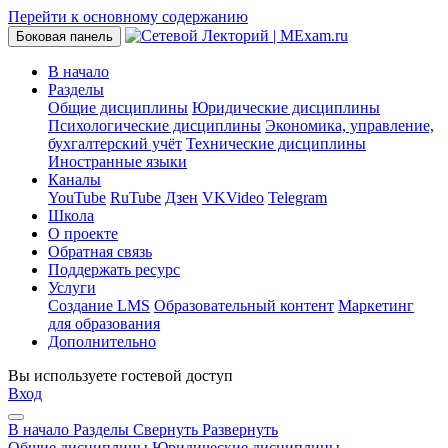
Перейти к основному содержанию
Боковая панель
В начало
Разделы
Общие дисциплины
Юридические дисциплины
Психологические дисциплины
Экономика, управление,
бухгалтерский учёт
Технические дисциплины
Иностранные языки
Каналы
YouTube
RuTube
Дзен
VKVideo
Telegram
Школа
О проекте
Обратная связь
Поддержать ресурс
Услуги
Создание LMS
Образовательный контент
Маркетинг
для образования
Дополнительно
Вы используете гостевой доступ
Вход
В начало
Разделы
Свернуть
Развернуть
Общие дисциплины
Юридические дисциплины