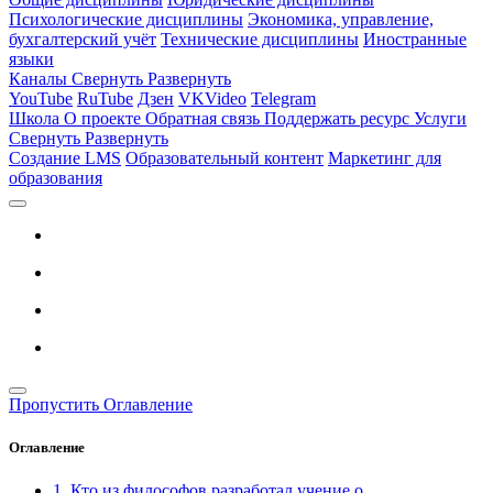
Психологические дисциплины
Экономика, управление,
бухгалтерский учёт
Технические дисциплины
Иностранные
языки
Каналы
Свернуть
Развернуть
YouTube
RuTube
Дзен
VKVideo
Telegram
Школа
О проекте
Обратная связь
Поддержать ресурс
Услуги
Свернуть
Развернуть
Создание LMS
Образовательный контент
Маркетинг для
образования
Пропустить Оглавление
Оглавление
1. Кто из философов разработал учение о