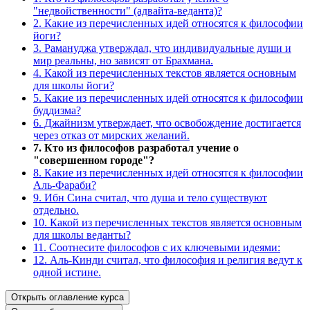
"недвойственности" (адвайта-веданта)?
2. Какие из перечисленных идей относятся к философии
йоги?
3. Рамануджа утверждал, что индивидуальные души и
мир реальны, но зависят от Брахмана.
4. Какой из перечисленных текстов является основным
для школы йоги?
5. Какие из перечисленных идей относятся к философии
буддизма?
6. Джайнизм утверждает, что освобождение достигается
через отказ от мирских желаний.
7. Кто из философов разработал учение о
"совершенном городе"?
8. Какие из перечисленных идей относятся к философии
Аль-Фараби?
9. Ибн Сина считал, что душа и тело существуют
отдельно.
10. Какой из перечисленных текстов является основным
для школы веданты?
11. Соотнесите философов с их ключевыми идеями:
12. Аль-Кинди считал, что философия и религия ведут к
одной истине.
Открыть оглавление курса