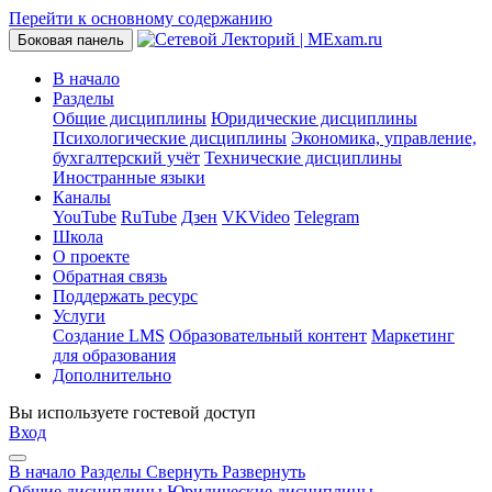
Перейти к основному содержанию
Боковая панель
В начало
Разделы
Общие дисциплины
Юридические дисциплины
Психологические дисциплины
Экономика, управление,
бухгалтерский учёт
Технические дисциплины
Иностранные языки
Каналы
YouTube
RuTube
Дзен
VKVideo
Telegram
Школа
О проекте
Обратная связь
Поддержать ресурс
Услуги
Создание LMS
Образовательный контент
Маркетинг
для образования
Дополнительно
Вы используете гостевой доступ
Вход
В начало
Разделы
Свернуть
Развернуть
Общие дисциплины
Юридические дисциплины