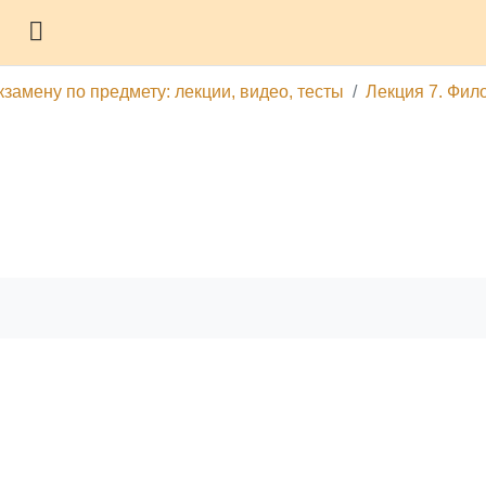
Боковая панель
замену по предмету: лекции, видео, тесты
Лекция 7. Фил
гу
Печатать эту главу