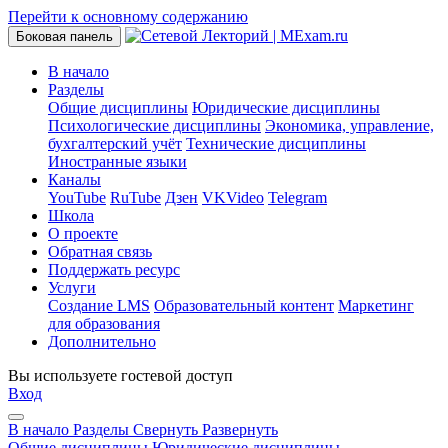
Перейти к основному содержанию
Боковая панель
В начало
Разделы
Общие дисциплины
Юридические дисциплины
Психологические дисциплины
Экономика, управление,
бухгалтерский учёт
Технические дисциплины
Иностранные языки
Каналы
YouTube
RuTube
Дзен
VKVideo
Telegram
Школа
О проекте
Обратная связь
Поддержать ресурс
Услуги
Создание LMS
Образовательный контент
Маркетинг
для образования
Дополнительно
Вы используете гостевой доступ
Вход
В начало
Разделы
Свернуть
Развернуть
Общие дисциплины
Юридические дисциплины