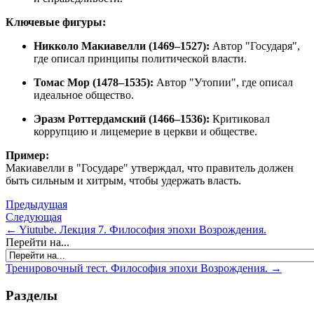
Ключевые фигуры:
Никколо Макиавелли (1469–1527):
Автор "Государя",
где описал принципы политической власти.
Томас Мор (1478–1535):
Автор "Утопии", где описал
идеальное общество.
Эразм Роттердамский (1466–1536):
Критиковал
коррупцию и лицемерие в церкви и обществе.
Пример:
Макиавелли в "Государе" утверждал, что правитель должен
быть сильным и хитрым, чтобы удержать власть.
Предыдущая
Следующая
← Yiutube. Лекция 7. Философия эпохи Возрождения.
Перейти на...
Тренировочный тест. Философия эпохи Возрождения. →
Разделы