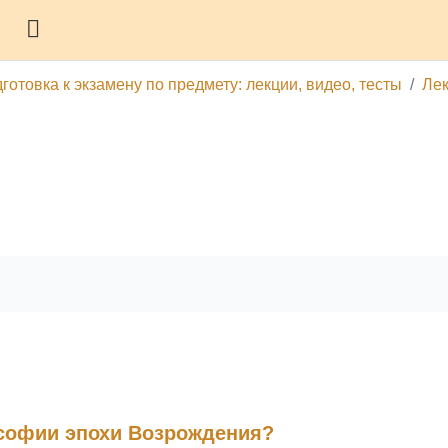
Боковая панель
отовка к экзамену по предмету: лекции, видео, тесты
Лек
гу
Печатать эту главу
ософии эпохи Возрождения?