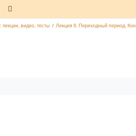
Боковая панель
 лекции, видео, тесты
Лекция 8. Переходный период. Кон
гу
Печатать эту главу