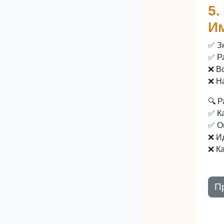
5.
И
✅ З
✅ Р
❌ В
❌ Н
🔍 Р
✅ Ка
✅ О
❌ И
❌ К
П