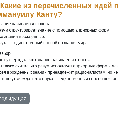
 Какие из перечисленных идей
ммануилу Канту?
нание начинается с опыта.
азум структурирует знание с помощью априорных форм.
се знания врожденные.
аука — единственный способ познания мира.
азбор:
нт утверждал, что знание начинается с опыта.
н также считал, что разум использует априорные формы для
дея врожденных знаний принадлежит рационалистам, но не 
ант не утверждал, что наука — единственный способ познан
редыдущая