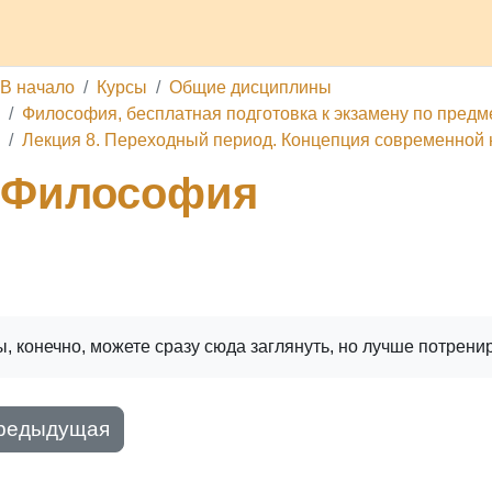
делы
Каналы
Школа
О проекте
Обратная связь
П
В начало
Курсы
Общие дисциплины
Философия, бесплатная подготовка к экзамену по предме
Лекция 8. Переходный период. Концепция современной 
Философия
ига
Печатать книгу
Печатать эту главу
, конечно, можете сразу сюда заглянуть, но лучше потрени
редыдущая