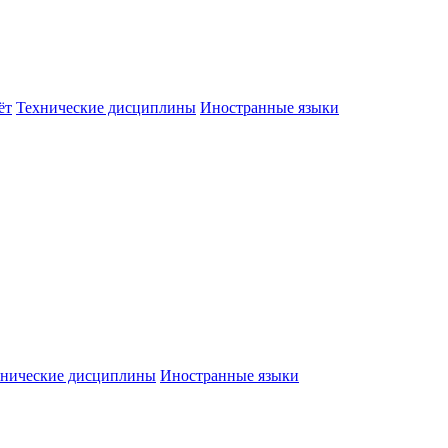
ёт
Технические дисциплины
Иностранные языки
хнические дисциплины
Иностранные языки