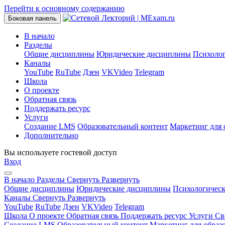
Перейти к основному содержанию
Боковая панель
В начало
Разделы
Общие дисциплины
Юридические дисциплины
Психоло
Каналы
YouTube
RuTube
Дзен
VKVideo
Telegram
Школа
О проекте
Обратная связь
Поддержать ресурс
Услуги
Создание LMS
Образовательный контент
Маркетинг для 
Дополнительно
Вы используете гостевой доступ
Вход
В начало
Разделы
Свернуть
Развернуть
Общие дисциплины
Юридические дисциплины
Психологичес
Каналы
Свернуть
Развернуть
YouTube
RuTube
Дзен
VKVideo
Telegram
Школа
О проекте
Обратная связь
Поддержать ресурс
Услуги
Св
Создание LMS
Образовательный контент
Маркетинг для образ