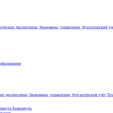
гические дисциплины
Экономика, управление, бухгалтерский уч
образования
кие дисциплины
Экономика, управление, бухгалтерский учёт
Те
ернуть
Развернуть
ования