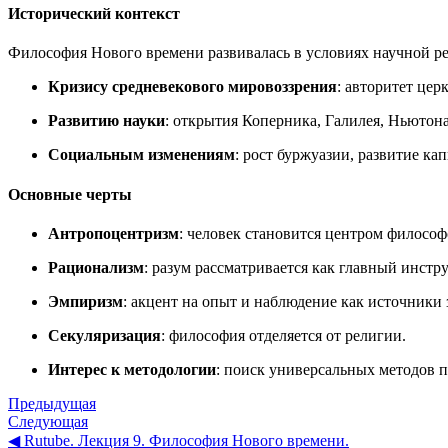
Исторический контекст
Философия Нового времени развивалась в условиях научной р
Кризису средневекового мировоззрения
: авторитет цер
Развитию науки
: открытия Коперника, Галилея, Ньютон
Социальным изменениям
: рост буржуазии, развитие к
Основные черты
Антропоцентризм
: человек становится центром философ
Рационализм
: разум рассматривается как главный инстр
Эмпиризм
: акцент на опыт и наблюдение как источники 
Секуляризация
: философия отделяется от религии.
Интерес к методологии
: поиск универсальных методов п
Предыдущая
Следующая
◀︎ Rutube. Лекция 9. Философия Нового времени.