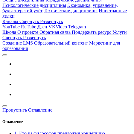
Психологические дисциплины
Экономика, управление,
бухгалтерский учёт
Технические дисциплины
Иностранные
языки
Каналы
Свернуть
Развернуть
YouTube
RuTube
Дзен
VKVideo
Telegram
Школа
О проекте
Обратная связь
Поддержать ресурс
Услуги
Свернуть
Развернуть
Создание LMS
Образовательный контент
Маркетинг для
образования
Пропустить Оглавление
Оглавление
1. Кто из философов предложил концепцию