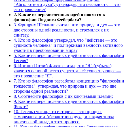
"Абсолютного духа", утверждая, что реальность — это
его проявление?
2. Какие из перечисленных идей относятся к
философии Людвига Фейербаха?
3. Фридрих Шеллинг считал, что природа и дух — это
две стороны одной реальности, и стремился к их
синтезу.
4. Кто из философов утверждал, что "действие — это
сущность человека" и подчеркивал важность активного
участия в преобразовании мира?
5. Какие из перечисленных идей относятся к философии
Гегеля?
6. Иоганн Готлиб Фихте считал, что "Я" (субъект)
является основой всего сущего, а всё существующее —
это проявление "Я".
7. Кто из философов разработал концепцию "философии
тождества", утверждая, что природа и дух — это две
стороны одной реальности?
8. Соотнесите философов с их ключевыми идеями:
9. Какие из перечисленных идей относятся к философии
Фихте?
10. Гегель считал, что история — это процесс
самореализации Абсолютного духа, и каждая эпоха
вносит свой вклад в этот процесс.
11. Кто из философов утверждал, что "человек создал