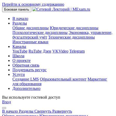
Перейти к основному содержанию
Боковая панель
В начало
Разделы
Общие дисциплины
Юридические дисциплины
Психологические дисциплины
Экономика, управление,
бухгалтерский учёт
Технические дисциплины
Иностранные языки
Каналы
YouTube
RuTube
Дзен
VKVideo
Telegram
Школа
О проекте
Обратная связь
Поддержать ресурс
Услуги
Создание LMS
Образовательный контент
Маркетинг
для образования
Дополнительно
Вы используете гостевой доступ
Вход
В начало
Разделы
Свернуть
Развернуть
Общие дисциплины
Юридические дисциплины