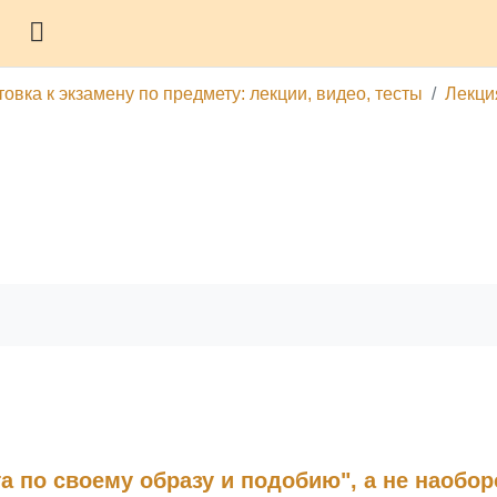
Боковая панель
вка к экзамену по предмету: лекции, видео, тесты
Лекци
гу
Печатать эту главу
а по своему образу и подобию", а не наобор