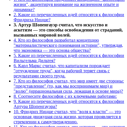
жизни", акцентируя внимание на жизненном опыте и
динамике?
2. Какие из перечисленных идей относятся к философии
Фридриха Ницше?
3. Артур Шопенгауэр считал, что искусство и
аскетизм — это способы освобождения от страданий,
вызванных мировой волей.
4. Кто из философов разработал концепцию
"материалистического понимания истории", утверждая,
что экономика — это основа общества?
5. Какие из перечисленных идей относятся к философии
Вильгельма Дильтея?
6. Карл Маркс считал, что капитализм порождает
"отчуждение труда", когда рабочий теряет связь с
результатами своего труда.
7. Кто из философов считал, что мир имеет две стороны:
"представление" (то, как мы воспринимаем мир) и
"волю" (иррациональная сила, лежащая в основе мира)?
8. Соотнесите философов с их ключевыми работами:
9. Какие из перечисленных идей относятся к философии
Артура Шопенгауэра?
10. Фридрих Ницше считал, что "воля к власти" — это
основная движущая сила жизни, которая проявляется в
стремлении к самоутверждению.
11. Кто из философов считал, что история — это история