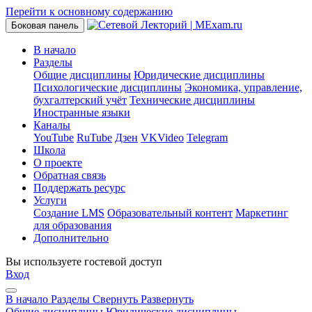
Перейти к основному содержанию
Боковая панель
В начало
Разделы
Общие дисциплины
Юридические дисциплины
Психологические дисциплины
Экономика, управление,
бухгалтерский учёт
Технические дисциплины
Иностранные языки
Каналы
YouTube
RuTube
Дзен
VKVideo
Telegram
Школа
О проекте
Обратная связь
Поддержать ресурс
Услуги
Создание LMS
Образовательный контент
Маркетинг
для образования
Дополнительно
Вы используете гостевой доступ
Вход
В начало
Разделы
Свернуть
Развернуть
Общие дисциплины
Юридические дисциплины