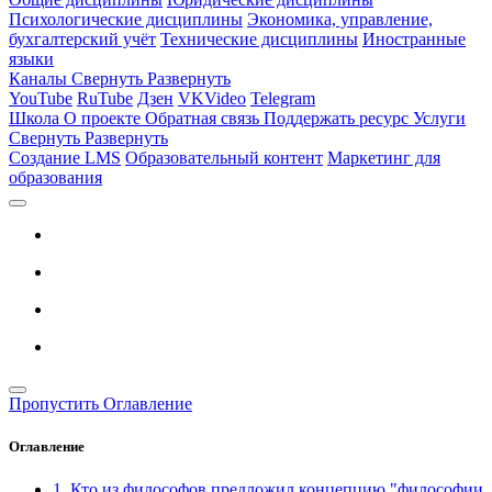
Психологические дисциплины
Экономика, управление,
бухгалтерский учёт
Технические дисциплины
Иностранные
языки
Каналы
Свернуть
Развернуть
YouTube
RuTube
Дзен
VKVideo
Telegram
Школа
О проекте
Обратная связь
Поддержать ресурс
Услуги
Свернуть
Развернуть
Создание LMS
Образовательный контент
Маркетинг для
образования
Пропустить Оглавление
Оглавление
1. Кто из философов предложил концепцию "философии