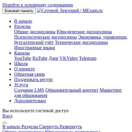
Перейти к основному содержанию
Боковая панель
В начало
Разделы
Общие дисциплины
Юридические дисциплины
Психологические дисциплины
Экономика, управление,
бухгалтерский учёт
Технические дисциплины
Иностранные языки
Каналы
YouTube
RuTube
Дзен
VKVideo
Telegram
Школа
О проекте
Обратная связь
Поддержать ресурс
Услуги
Создание LMS
Образовательный контент
Маркетинг
для образования
Дополнительно
Вы используете гостевой доступ
Вход
В начало
Разделы
Свернуть
Развернуть
Общие дисциплины
Юридические дисциплины