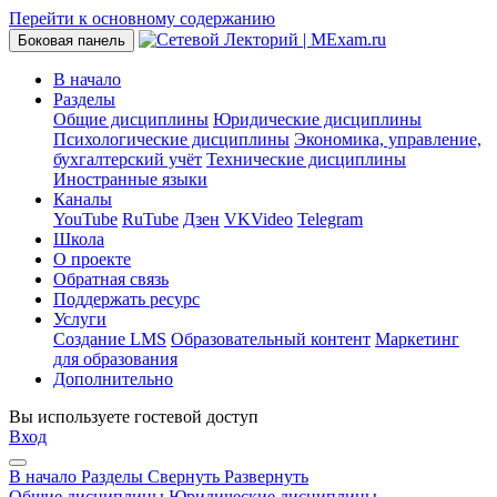
Перейти к основному содержанию
Боковая панель
В начало
Разделы
Общие дисциплины
Юридические дисциплины
Психологические дисциплины
Экономика, управление,
бухгалтерский учёт
Технические дисциплины
Иностранные языки
Каналы
YouTube
RuTube
Дзен
VKVideo
Telegram
Школа
О проекте
Обратная связь
Поддержать ресурс
Услуги
Создание LMS
Образовательный контент
Маркетинг
для образования
Дополнительно
Вы используете гостевой доступ
Вход
В начало
Разделы
Свернуть
Развернуть
Общие дисциплины
Юридические дисциплины