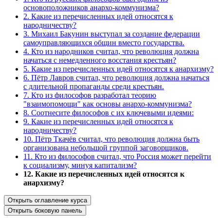
основоположников анархо-коммунизма?
2. Какие из перечисленных идей относятся к
народничеству?
3. Михаил Бакунин выступал за создание федерации
самоуправляющихся общин вместо государства.
4. Кто из народников считал, что революция должна
начаться с немедленного восстания крестьян?
5. Какие из перечисленных идей относятся к анархизму?
6. Пётр Лавров считал, что революция должна начаться
с длительной пропаганды среди крестьян.
7. Кто из философов разработал теорию
"взаимопомощи" как основы анархо-коммунизма?
8. Соотнесите философов с их ключевыми идеями:
9. Какие из перечисленных идей относятся к
народничеству?
10. Пётр Ткачёв считал, что революция должна быть
организована небольшой группой заговорщиков.
11. Кто из философов считал, что Россия может перейти
к социализму, минуя капитализм?
12. Какие из перечисленных идей относятся к
анархизму?
Открыть оглавление курса
Открыть боковую панель