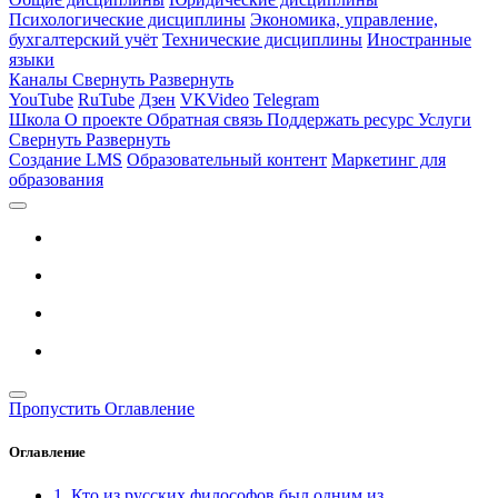
Психологические дисциплины
Экономика, управление,
бухгалтерский учёт
Технические дисциплины
Иностранные
языки
Каналы
Свернуть
Развернуть
YouTube
RuTube
Дзен
VKVideo
Telegram
Школа
О проекте
Обратная связь
Поддержать ресурс
Услуги
Свернуть
Развернуть
Создание LMS
Образовательный контент
Маркетинг для
образования
Пропустить Оглавление
Оглавление
1. Кто из русских философов был одним из