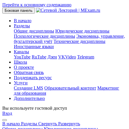
Перейти к основному содержанию
Боковая панель
В начало
Разделы
Общие дисциплины
Юридические дисциплины
Психологические дисциплины
Экономика, управление,
бухгалтерский учёт
Технические дисциплины
Иностранные языки
Каналы
YouTube
RuTube
Дзен
VKVideo
Telegram
Школа
О проекте
Обратная связь
Поддержать ресурс
Услуги
Создание LMS
Образовательный контент
Маркетинг
для образования
Дополнительно
Вы используете гостевой доступ
Вход
В начало
Разделы
Свернуть
Развернуть
Общие дисциплины
Юридические дисциплины