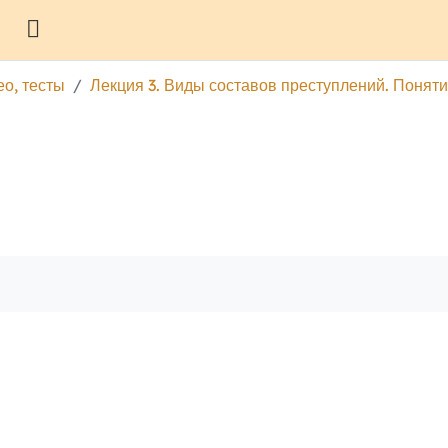
Боковая панель
ео, тесты
Лекция 3. Виды составов преступлений. Понят
гу
Печатать эту главу