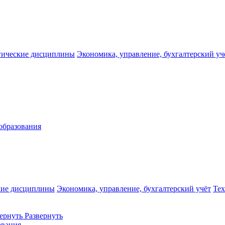
гические дисциплины
Экономика, управление, бухгалтерский уч
образования
кие дисциплины
Экономика, управление, бухгалтерский учёт
Те
ернуть
Развернуть
ования