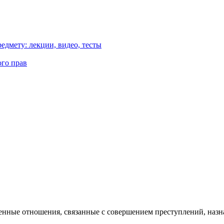
едмету: лекции, видео, тесты
ого прав
енные отношения, связанные с совершением преступлений, наз