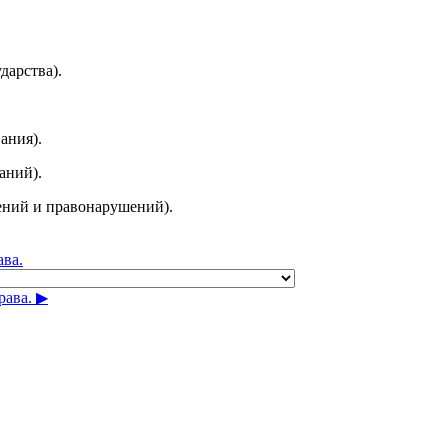
дарства).
ания).
аний).
ений и правонарушений).
ава.
ава. ▶︎