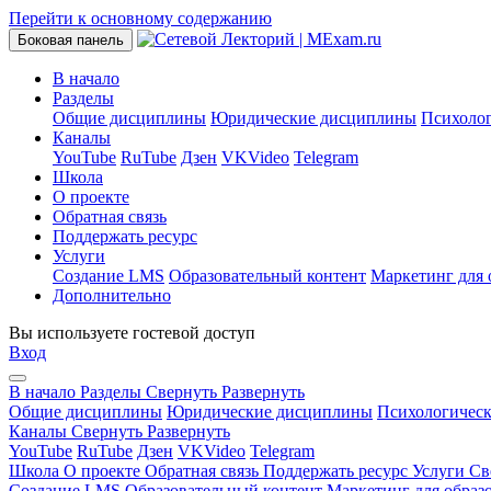
Перейти к основному содержанию
Боковая панель
В начало
Разделы
Общие дисциплины
Юридические дисциплины
Психоло
Каналы
YouTube
RuTube
Дзен
VKVideo
Telegram
Школа
О проекте
Обратная связь
Поддержать ресурс
Услуги
Создание LMS
Образовательный контент
Маркетинг для 
Дополнительно
Вы используете гостевой доступ
Вход
В начало
Разделы
Свернуть
Развернуть
Общие дисциплины
Юридические дисциплины
Психологичес
Каналы
Свернуть
Развернуть
YouTube
RuTube
Дзен
VKVideo
Telegram
Школа
О проекте
Обратная связь
Поддержать ресурс
Услуги
Св
Создание LMS
Образовательный контент
Маркетинг для образ