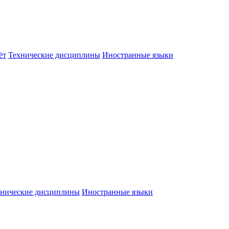
ёт
Технические дисциплины
Иностранные языки
хнические дисциплины
Иностранные языки