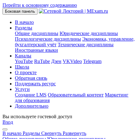
Перейти к основному содержанию
Боковая панель
В начало
Разделы
Общие дисциплины
Юридические дисциплины
Психологические дисциплины
Экономика, управление,
бухгалтерский учёт
Технические дисциплины
Иностранные языки
Каналы
YouTube
RuTube
Дзен
VKVideo
Telegram
Школа
О проекте
Обратная связь
Поддержать ресурс
Услуги
Создание LMS
Образовательный контент
Маркетинг
для образования
Дополнительно
Вы используете гостевой доступ
Вход
В начало
Разделы
Свернуть
Развернуть
Общие дисциплины
Юридические дисциплины