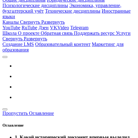
Психологические дисциплины
Экономика, управление,
бухгалтерский учёт
Технические дисциплины
Иностранные
языки
Каналы
Свернуть
Развернуть
YouTube
RuTube
Дзен
VKVideo
Telegram
Школа
О проекте
Обратная связь
Поддержать ресурс
Услуги
Свернуть
Развернуть
Создание LMS
Образовательный контент
Маркетинг для
образования
Пропустить Оглавление
Оглавление
1. Какой исторический документ впервые выделил