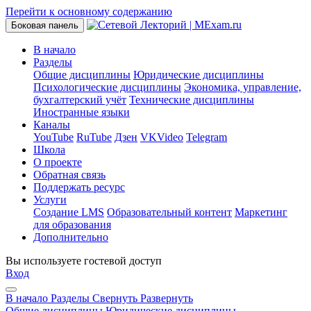
Перейти к основному содержанию
Боковая панель
В начало
Разделы
Общие дисциплины
Юридические дисциплины
Психологические дисциплины
Экономика, управление,
бухгалтерский учёт
Технические дисциплины
Иностранные языки
Каналы
YouTube
RuTube
Дзен
VKVideo
Telegram
Школа
О проекте
Обратная связь
Поддержать ресурс
Услуги
Создание LMS
Образовательный контент
Маркетинг
для образования
Дополнительно
Вы используете гостевой доступ
Вход
В начало
Разделы
Свернуть
Развернуть
Общие дисциплины
Юридические дисциплины