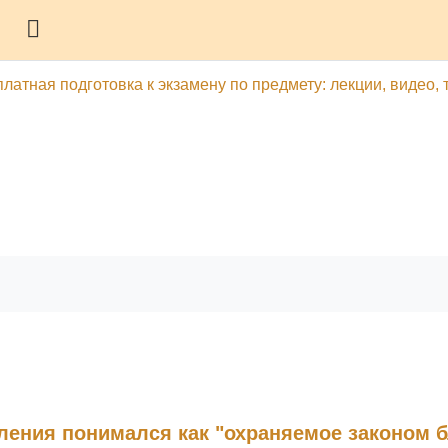
Боковая панель
латная подготовка к экзамену по предмету: лекции, видео, 
гу
Печатать эту главу
пления понимался как "охраняемое законом б