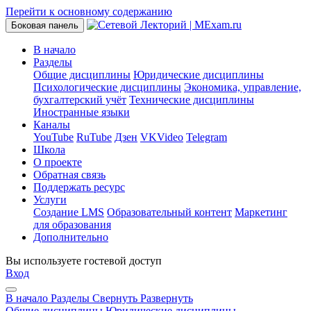
Перейти к основному содержанию
Боковая панель
В начало
Разделы
Общие дисциплины
Юридические дисциплины
Психологические дисциплины
Экономика, управление,
бухгалтерский учёт
Технические дисциплины
Иностранные языки
Каналы
YouTube
RuTube
Дзен
VKVideo
Telegram
Школа
О проекте
Обратная связь
Поддержать ресурс
Услуги
Создание LMS
Образовательный контент
Маркетинг
для образования
Дополнительно
Вы используете гостевой доступ
Вход
В начало
Разделы
Свернуть
Развернуть
Общие дисциплины
Юридические дисциплины