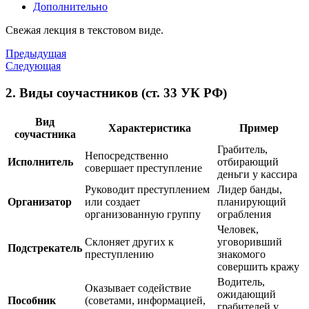
Дополнительно
Свежая лекция в текстовом виде.
Предыдущая
Следующая
2. Виды соучастников (ст. 33 УК РФ)
Вид
Характеристика
Пример
соучастника
Грабитель,
Непосредственно
Исполнитель
отбирающий
совершает преступление
деньги у кассира
Руководит преступлением
Лидер банды,
Организатор
или создает
планирующий
организованную группу
ограбления
Человек,
Склоняет других к
уговоривший
Подстрекатель
преступлению
знакомого
совершить кражу
Водитель,
Оказывает содействие
ожидающий
Пособник
(советами, информацией,
грабителей у