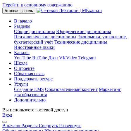
Перейти к основному содержанию
Боковая панель
В начало
Разделы
Общие дисциплины
Юридические дисциплины
Психологические дисциплины
Экономика, управление,
бухгалтерский учёт
Технические дисциплины
Иностранные языки
Каналы
YouTube
RuTube
Дзен
VKVideo
Telegram
Школа
О проекте
Обратная связь
Поддержать ресурс
Услуги
Создание LMS
Образовательный контент
Маркетинг
для образования
Дополнительно
Вы используете гостевой доступ
Вход
В начало
Разделы
Свернуть
Развернуть
Общие дисциплины
Юридические дисциплины