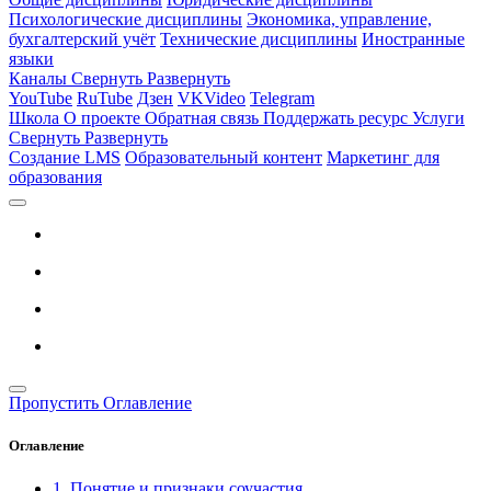
Психологические дисциплины
Экономика, управление,
бухгалтерский учёт
Технические дисциплины
Иностранные
языки
Каналы
Свернуть
Развернуть
YouTube
RuTube
Дзен
VKVideo
Telegram
Школа
О проекте
Обратная связь
Поддержать ресурс
Услуги
Свернуть
Развернуть
Создание LMS
Образовательный контент
Маркетинг для
образования
Пропустить Оглавление
Оглавление
1. Понятие и признаки соучастия