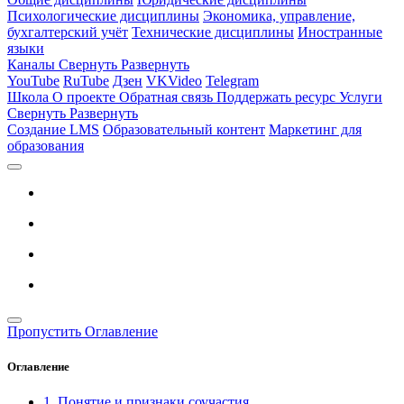
Психологические дисциплины
Экономика, управление,
бухгалтерский учёт
Технические дисциплины
Иностранные
языки
Каналы
Свернуть
Развернуть
YouTube
RuTube
Дзен
VKVideo
Telegram
Школа
О проекте
Обратная связь
Поддержать ресурс
Услуги
Свернуть
Развернуть
Создание LMS
Образовательный контент
Маркетинг для
образования
Пропустить Оглавление
Оглавление
1. Понятие и признаки соучастия