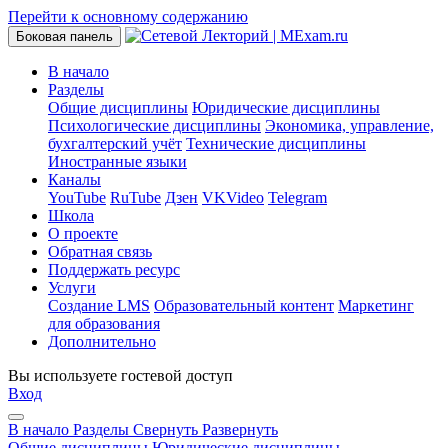
Перейти к основному содержанию
Боковая панель
В начало
Разделы
Общие дисциплины
Юридические дисциплины
Психологические дисциплины
Экономика, управление,
бухгалтерский учёт
Технические дисциплины
Иностранные языки
Каналы
YouTube
RuTube
Дзен
VKVideo
Telegram
Школа
О проекте
Обратная связь
Поддержать ресурс
Услуги
Создание LMS
Образовательный контент
Маркетинг
для образования
Дополнительно
Вы используете гостевой доступ
Вход
В начало
Разделы
Свернуть
Развернуть
Общие дисциплины
Юридические дисциплины