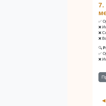
7.
м
✅ О
❌ И
❌ С
❌ В
🔍
Р
✅ О
❌ И
П
◀