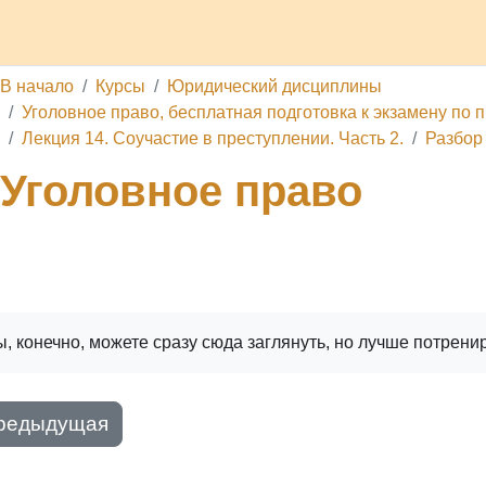
делы
Каналы
Школа
О проекте
Обратная связь
П
В начало
Курсы
Юридический дисциплины
Уголовное право, бесплатная подготовка к экзамену по п
Лекция 14. Соучастие в преступлении. Часть 2.
Разбор
Уголовное право
ига
Печатать книгу
Печатать эту главу
, конечно, можете сразу сюда заглянуть, но лучше потрени
редыдущая