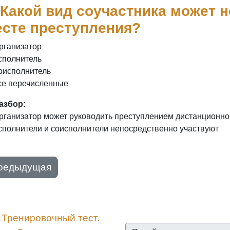
 Какой вид соучастника может 
есте преступления?
рганизатор
сполнитель
оисполнитель
се перечисленные
азбор:
рганизатор может руководить преступлением дистанционно
сполнители и соисполнители непосредственно участвуют
редыдущая
︎ Тренировочный тест. 