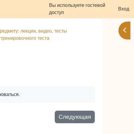
Вы используете гостевой
оддержать ресурс
Вход
доступ
Отк
редмету: лекции, видео, тесты
 тренировочного теста
роваться.
Следующая