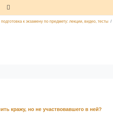
Боковая панель
подготовка к экзамену по предмету: лекции, видео, тесты
гу
Печатать эту главу
ить кражу, но не участвовавшего в ней?