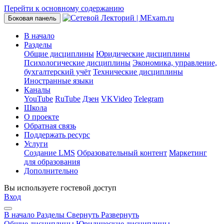
Перейти к основному содержанию
Боковая панель
В начало
Разделы
Общие дисциплины
Юридические дисциплины
Психологические дисциплины
Экономика, управление,
бухгалтерский учёт
Технические дисциплины
Иностранные языки
Каналы
YouTube
RuTube
Дзен
VKVideo
Telegram
Школа
О проекте
Обратная связь
Поддержать ресурс
Услуги
Создание LMS
Образовательный контент
Маркетинг
для образования
Дополнительно
Вы используете гостевой доступ
Вход
В начало
Разделы
Свернуть
Развернуть
Общие дисциплины
Юридические дисциплины