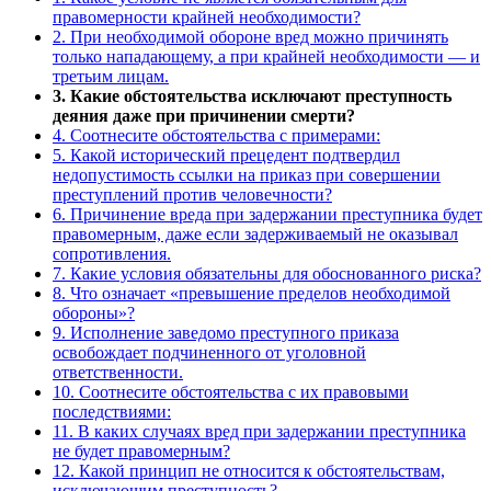
правомерности крайней необходимости?
2. При необходимой обороне вред можно причинять
только нападающему, а при крайней необходимости — и
третьим лицам.
3. Какие обстоятельства исключают преступность
деяния даже при причинении смерти?
4. Соотнесите обстоятельства с примерами:
5. Какой исторический прецедент подтвердил
недопустимость ссылки на приказ при совершении
преступлений против человечности?
6. Причинение вреда при задержании преступника будет
правомерным, даже если задерживаемый не оказывал
сопротивления.
7. Какие условия обязательны для обоснованного риска?
8. Что означает «превышение пределов необходимой
обороны»?
9. Исполнение заведомо преступного приказа
освобождает подчиненного от уголовной
ответственности.
10. Соотнесите обстоятельства с их правовыми
последствиями:
11. В каких случаях вред при задержании преступника
не будет правомерным?
12. Какой принцип не относится к обстоятельствам,
исключающим преступность?