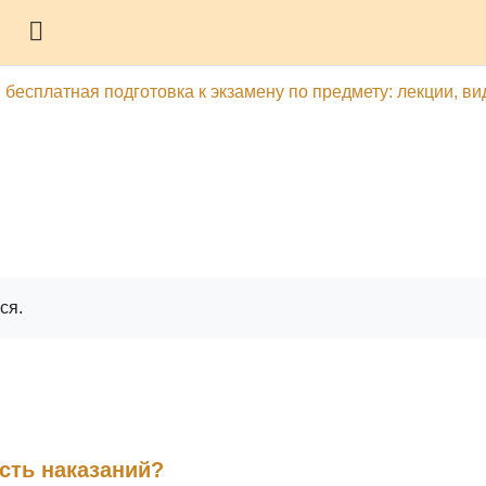
Боковая панель
 бесплатная подготовка к экзамену по предмету: лекции, ви
гу
Печатать эту главу
ся.
сть наказаний?