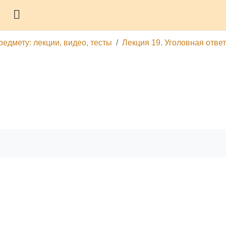
Боковая панель
редмету: лекции, видео, тесты
Лекция 19. Уголовная отве
гу
Печатать эту главу