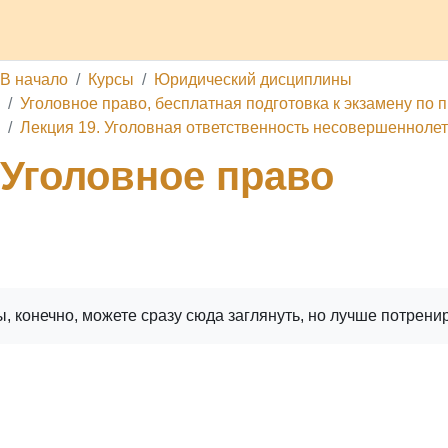
делы
Каналы
Школа
О проекте
Обратная связь
П
В начало
Курсы
Юридический дисциплины
Уголовное право, бесплатная подготовка к экзамену по п
Лекция 19. Уголовная ответственность несовершеннолет
Уголовное право
ига
Печатать книгу
Печатать эту главу
, конечно, можете сразу сюда заглянуть, но лучше потрени