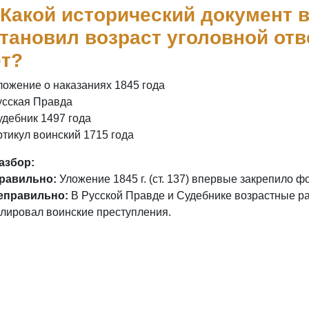
 Какой исторический документ 
тановил возраст уголовной отв
ет?
ложение о наказаниях 1845 года
усская Правда
удебник 1497 года
ртикул воинский 1715 года
азбор:
равильно:
Уложение 1845 г. (ст. 137) впервые закрепило 
еправильно:
В Русской Правде и Судебнике возрастные ра
улировал воинские преступления.