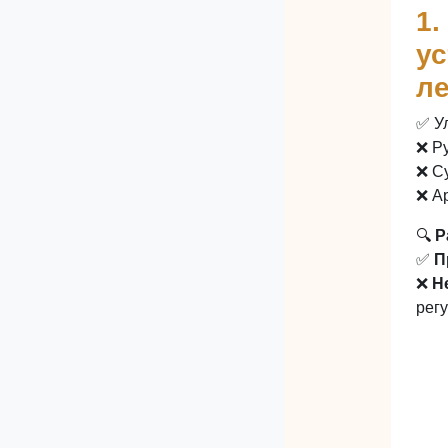
1.
ус
л
✅ У
❌ Р
❌ С
❌ А
🔍
Р
✅
П
❌
Н
рег