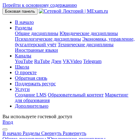
Перейти к основному содержанию
Боковая панель
В начало
Разделы
Общие дисциплины
Юридические дисциплины
Психологические дисциплины
Экономика, управление,
бухгалтерский учёт
Технические дисциплины
Иностранные языки
Каналы
YouTube
RuTube
Дзен
VKVideo
Telegram
Школа
О проекте
Обратная связь
Поддержать ресурс
Услуги
Создание LMS
Образовательный контент
Маркетинг
для образования
Дополнительно
Вы используете гостевой доступ
Вход
В начало
Разделы
Свернуть
Развернуть
Общие дисциплины
Юридические дисциплины