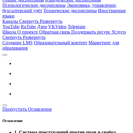
Психологические дисциплины
Экономика, управление,
бухгалтерский учёт
Технические дисциплины
Иностранные
языки
Каналы
Свернуть
Развернуть
YouTube
RuTube
Дзен
VKVideo
Telegram
Школа
О проекте
Обратная связь
Поддержать ресурс
Услуги
Свернуть
Развернуть
Создание LMS
Образовательный контент
Маркетинг для
образования
Пропустить Оглавление
Оглавление
1. Система преступлений против прав и свобод