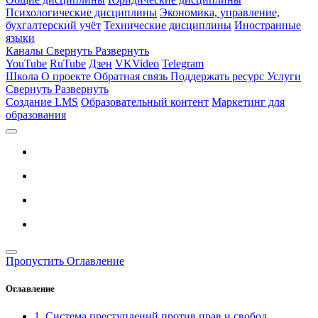
Психологические дисциплины
Экономика, управление,
бухгалтерский учёт
Технические дисциплины
Иностранные
языки
Каналы
Свернуть
Развернуть
YouTube
RuTube
Дзен
VKVideo
Telegram
Школа
О проекте
Обратная связь
Поддержать ресурс
Услуги
Свернуть
Развернуть
Создание LMS
Образовательный контент
Маркетинг для
образования
Пропустить Оглавление
Оглавление
1. Система преступлений против прав и свобод