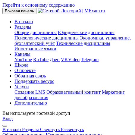
Перейти к основному содержанию
Боковая панель
В начало
Разделы
Общие дисциплины
Юридические дисциплины
Психологические дисциплины
Экономика, управление,
бухгалтерский учёт
Технические дисциплины
Иностранные языки
Каналы
YouTube
RuTube
Дзен
VKVideo
Telegram
Школа
О проекте
Обратная связь
Поддержать ресурс
Услуги
Создание LMS
Образовательный контент
Маркетинг
для образования
Дополнительно
Вы используете гостевой доступ
Вход
В начало
Разделы
Свернуть
Развернуть
Общие дисциплины
Юридические дисциплины