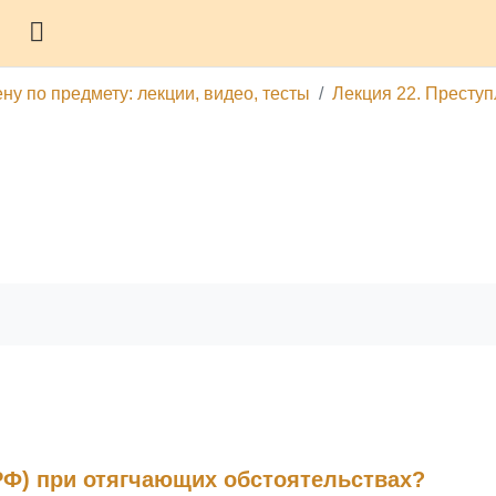
Боковая панель
ну по предмету: лекции, видео, тесты
Лекция 22. Преступ
гу
Печатать эту главу
 РФ) при отягчающих обстоятельствах?