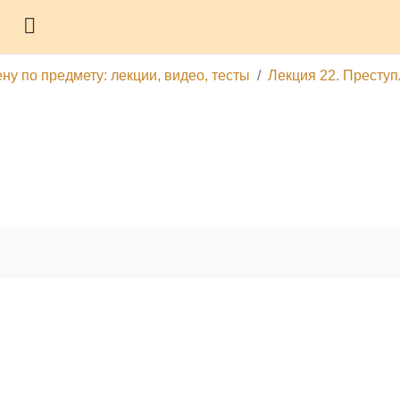
Боковая панель
ну по предмету: лекции, видео, тесты
Лекция 22. Преступ
гу
Печатать эту главу