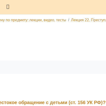
Боковая панель
ну по предмету: лекции, видео, тесты
Лекция 22. Преступ
гу
Печатать эту главу
естокое обращение с детьми (ст. 156 УК РФ)?