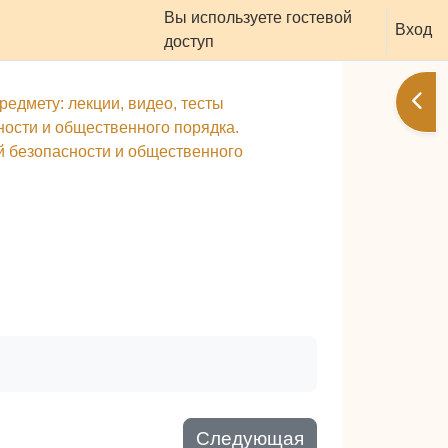
Вы используете гостевой
оддержать ресурс
Вход
доступ
Отк
редмету: лекции, видео, тесты
ости и общественного порядка.
й безопасности и общественного
Следующая