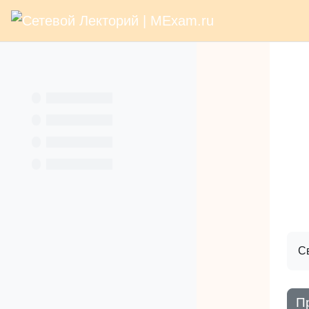
В начало
Раз
Перейти к основному содержанию
Услуги
Кн
С
П