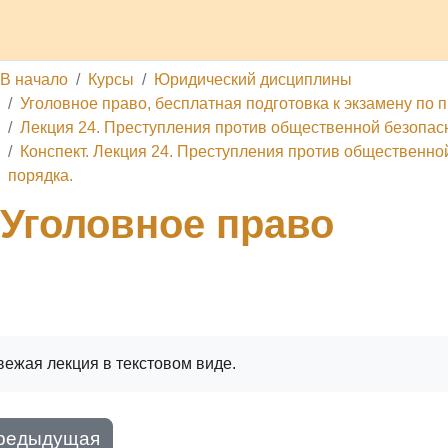
делы
Каналы
Школа
О проекте
Обратная связь
П
В начало
Курсы
Юридический дисциплины
Уголовное право, бесплатная подготовка к экзамену по п
Лекция 24. Преступления против общественной безопасн
Конспект. Лекция 24. Преступления против общественно
порядка.
Уголовное право
ига
Печатать книгу
Печатать эту главу
вежая лекция в текстовом виде.
редыдущая