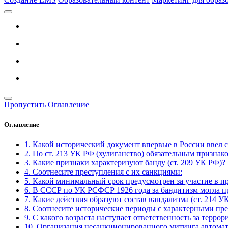
Пропустить Оглавление
Оглавление
1. Какой исторический документ впервые в России ввел 
2. По ст. 213 УК РФ (хулиганство) обязательным признак
3. Какие признаки характеризуют банду (ст. 209 УК РФ)?
4. Соотнесите преступления с их санкциями:
5. Какой минимальный срок предусмотрен за участие в п
6. В СССР по УК РСФСР 1926 года за бандитизм могла п
7. Какие действия образуют состав вандализма (ст. 214 У
8. Соотнесите исторические периоды с характерными пр
9. С какого возраста наступает ответственность за террор
10. Организация несанкционированного митинга автомат