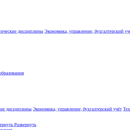
гические дисциплины
Экономика, управление, бухгалтерский уч
образования
кие дисциплины
Экономика, управление, бухгалтерский учёт
Те
ернуть
Развернуть
ования