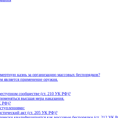
смертную казнь за организацию массовых беспорядков?
ом является применение оружия.
реступном сообществе (ст. 210 УК РФ)?
рименяться высшая мера наказания.
К РФ)?
еступлениями:
истический акт (ст. 205 УК РФ)?
ически квалифицируется как массовые беспорядки (ст. 212 УК Р