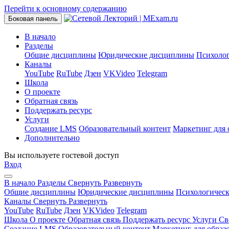
Перейти к основному содержанию
Боковая панель
В начало
Разделы
Общие дисциплины
Юридические дисциплины
Психоло
Каналы
YouTube
RuTube
Дзен
VKVideo
Telegram
Школа
О проекте
Обратная связь
Поддержать ресурс
Услуги
Создание LMS
Образовательный контент
Маркетинг для 
Дополнительно
Вы используете гостевой доступ
Вход
В начало
Разделы
Свернуть
Развернуть
Общие дисциплины
Юридические дисциплины
Психологичес
Каналы
Свернуть
Развернуть
YouTube
RuTube
Дзен
VKVideo
Telegram
Школа
О проекте
Обратная связь
Поддержать ресурс
Услуги
Св
Создание LMS
Образовательный контент
Маркетинг для образ