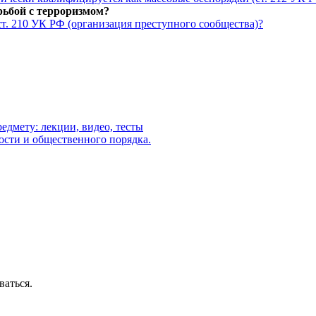
рьбой с терроризмом?
ст. 210 УК РФ (организация преступного сообщества)?
едмету: лекции, видео, тесты
ости и общественного порядка.
ваться.