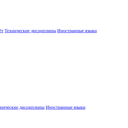
ёт
Технические дисциплины
Иностранные языки
хнические дисциплины
Иностранные языки