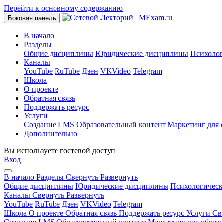
Перейти к основному содержанию
Боковая панель
В начало
Разделы
Общие дисциплины
Юридические дисциплины
Психоло
Каналы
YouTube
RuTube
Дзен
VKVideo
Telegram
Школа
О проекте
Обратная связь
Поддержать ресурс
Услуги
Создание LMS
Образовательный контент
Маркетинг для 
Дополнительно
Вы используете гостевой доступ
Вход
В начало
Разделы
Свернуть
Развернуть
Общие дисциплины
Юридические дисциплины
Психологичес
Каналы
Свернуть
Развернуть
YouTube
RuTube
Дзен
VKVideo
Telegram
Школа
О проекте
Обратная связь
Поддержать ресурс
Услуги
Св
Создание LMS
Образовательный контент
Маркетинг для образ