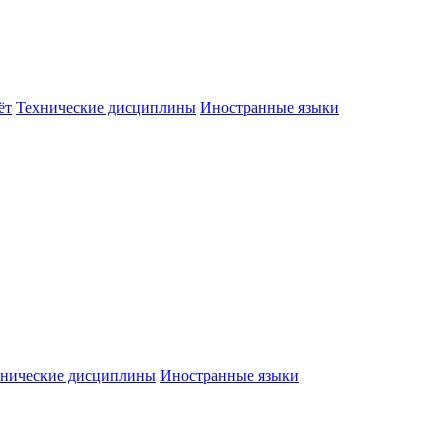
ёт
Технические дисциплины
Иностранные языки
хнические дисциплины
Иностранные языки