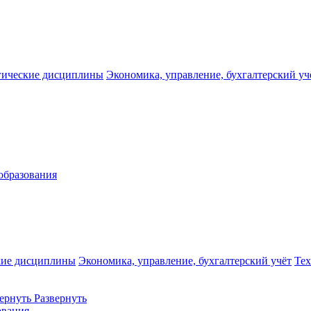
гические дисциплины
Экономика, управление, бухгалтерский уч
образования
кие дисциплины
Экономика, управление, бухгалтерский учёт
Те
ернуть
Развернуть
ования