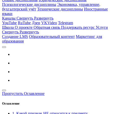
Психологические дисциплины
Экономика, управление,
бухгалтерский учёт
Технические дисциплины
Иностранные
языки
Каналы
Свернуть
Развернуть
YouTube
RuTube
Дзен
VKVideo
Telegram
Школа
О проекте
Обратная связь
Поддержать ресурс
Услуги
Свернуть
Развернуть
Создание LMS
Образовательный контент
Маркетинг для
образования
Пропустить Оглавление
Оглавление
1. Какой признак НЕ относится к предмету