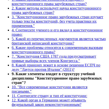
конституционного права зарубежных стран?
2. Какие методы использует наука конституционного
права зарубежных стран?
3. "Конституционное право зарубежных стран изучает
только тексты конституций, без учета практики их
применения."
4. Соотнесите ученого и его вклад в конституционное
право:
5. Какой из перечисленных документов является частью
британской неписаной конституции?
6. Какие проблемы относятся к современным вызовам
конституционного права?
7. "Конституция США 1787 года предусматривает
прямые выборы всех членов Конгресса."
8. Какой принцип лежит в основе решения ЕСПЧ по
делу "Лаутси против Италии" (2011)?
9. Какие элементы входят в структуру учебной
дисциплины "Конституционное право зарубежных
стран"?
10. "Все современные конституции являются
писаными."
11. Соотнесите страну и тип её конституции:
12. Какой орган в Германии может объявить
федеральный закон неконституционным?