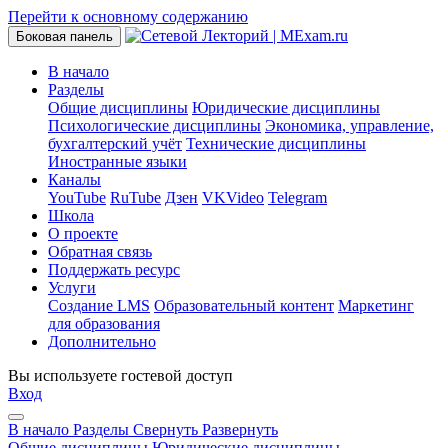
Перейти к основному содержанию
Боковая панель
В начало
Разделы
Общие дисциплины
Юридические дисциплины
Психологические дисциплины
Экономика, управление,
бухгалтерский учёт
Технические дисциплины
Иностранные языки
Каналы
YouTube
RuTube
Дзен
VKVideo
Telegram
Школа
О проекте
Обратная связь
Поддержать ресурс
Услуги
Создание LMS
Образовательный контент
Маркетинг
для образования
Дополнительно
Вы используете гостевой доступ
Вход
В начало
Разделы
Свернуть
Развернуть
Общие дисциплины
Юридические дисциплины