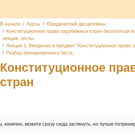
делы
Каналы
Школа
О проекте
Обратная связь
П
В начало
Курсы
Юридический дисциплины
Конституционное право зарубежных стран бесплатная по
лекции, тесты.
Лекция 1. Введение в предмет "Конституционное право 
Разбор тренировочного теста
Конституционное пра
стран
ига
Печатать книгу
Печатать эту главу
, конечно, можете сразу сюда заглянуть, но лучше потрени