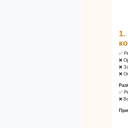
1.
ко
✅ Р
❌ О
❌ З
❌ О
Раз
✅ Р
❌ В
При