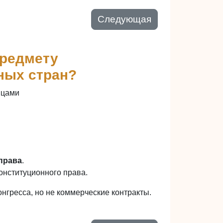
Следующая
предмету
ных стран?
ицами
права
.
нституционного права.
нгресса, но не коммерческие контракты.