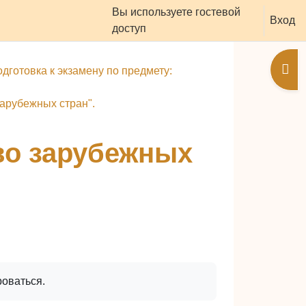
Вы используете гостевой
оддержать ресурс
Вход
доступ
Отк
дготовка к экзамену по предмету:
зарубежных стран".
во зарубежных
роваться.