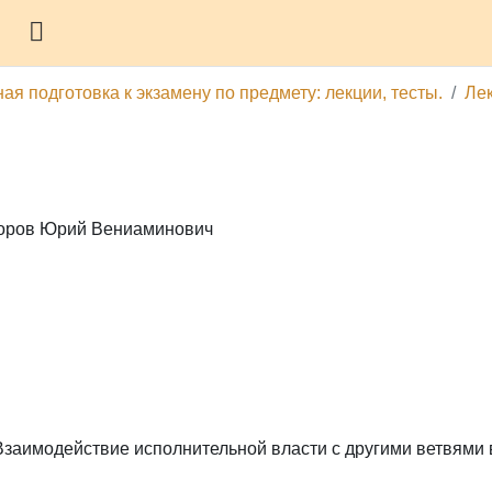
Боковая панель
я подготовка к экзамену по предмету: лекции, тесты.
Лек
охоров Юрий Вениаминович
Взаимодействие исполнительной власти с другими ветвями 